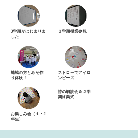
3学期がはじまりま
３学期授業参観
した
地域の方とみそ作
ストローでアイロ
り体験！
ンビーズ
詩の朗読会＆２学
期終業式
お楽しみ会（１・2
年生）